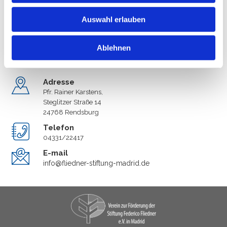
a
Hinweis: Sie können Ihre Einwilligung jederzeit für die Zukunft per E-Mail an
u
Auswahl erlauben
info@fliedner-stiftung-madrid.de widerrufen.
s
w
Ablehnen
a
h
l
Adresse
Pfr. Rainer Karstens,
Steglitzer Straße 14
24768 Rendsburg
Telefon
04331/22417
E-mail
info@fliedner-stiftung-madrid.de