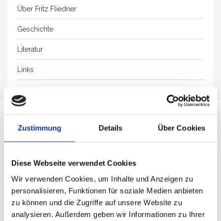
Über Fritz Fliedner
Geschichte
Literatur
Links
KONTAKT
| INFORMATION
Zustimmung
Details
Über Cookies
Sie haben Fragen, wollen uns etwas mitteilen oder
Diese Webseite verwendet Cookies
Informationsmaterial anfordern?
Füllen Sie einfach das Kontaktformular aus – wir melden uns
Wir verwenden Cookies, um Inhalte und Anzeigen zu
umgehend bei Ihnen!
personalisieren, Funktionen für soziale Medien anbieten
zu können und die Zugriffe auf unsere Website zu
analysieren. Außerdem geben wir Informationen zu Ihrer