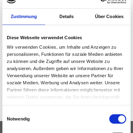
und Bildungswerk Fliednerstiftung nicht nur um die anvertrauten
Kinder und ihre Familien sowie die Theologiestudierenden,
sondern auch um die eigenen Mitarbeitenden. Viele mussten
Zustimmung
Details
Über Cookies
entlassen und in Kurzarbeit geschickt werden und gerieten
dadurch in akute soziale und finanzielle Schieflagen. Die
Fliednerstiftung hat dem Fond einen Grundbetrag zugestiftet,
besser gestellte Angestellte haben Geld gegeben, Familien sind
Diese Webseite verwendet Cookies
bereit, ihre festen monatlichen Schulgelder trotz Schulausfall
Wir verwenden Cookies, um Inhalte und Anzeigen zu
weiter zu bezahlen, und es werden Spenden zur Aufstockung
personalisieren, Funktionen für soziale Medien anbieten
gesucht. In Not geratene Angestellte können Anträge auf
Unterstützung stellen. Darüberhinaus bietet die Stadt- und
zu können und die Zugriffe auf unsere Website zu
Kommunalverwaltung Madrid auch Hilfen zur Zahlung der
analysieren. Außerdem geben wir Informationen zu Ihrer
Mieten etc.
Verwendung unserer Website an unsere Partner für
soziale Medien, Werbung und Analysen weiter. Unsere
Partner führen diese Informationen möglicherweise mit
weiteren Daten zusammen, die Sie ihnen bereitgestellt
haben oder die sie im Rahmen Ihrer Nutzung der Dienste
Zurück
gesammelt haben.
E
Notwendig
i
n